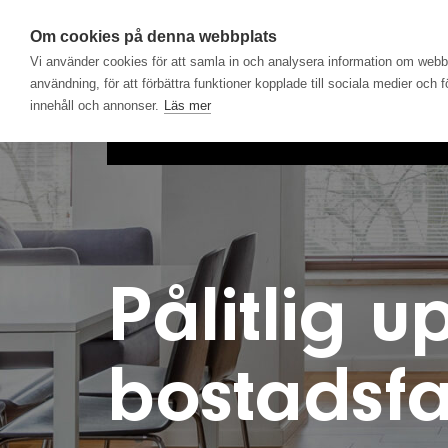
Om cookies på denna webbplats
Vi använder cookies för att samla in och analysera information om web
användning, för att förbättra funktioner kopplade till sociala medier och 
innehåll och annonser.
Läs mer
Hem
Produkter
Lösningar
Pålitlig 
bostadsfa