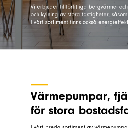
Vi erbjuder tillförlitliga bergvärme- o
och kylning av stora fastigheter, såso
I vårt sortiment finns också energieffekt
Värmepumpar, fjär
för stora bostadsf
I vårt breda sortiment av värmepumpar