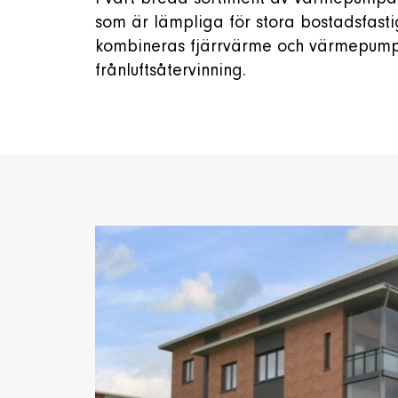
som är lämpliga för stora bostadsfasti
kombineras fjärrvärme och värmepumpa
frånluftsåtervinning.