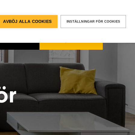
BEGÄR EN
OFFERT
entvägen 12, Älvsjö
AVBÖJ ALLA COOKIES
INSTÄLLNINGAR FÖR COOKIES
kt & Support
SÖK
Sök
efter:
ör