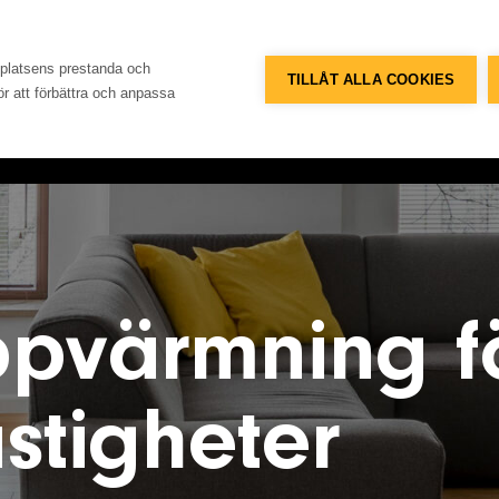
Telefon
Adress
+46 8 515 109 70
Konsum
bplatsens prestanda och
TILLÅT ALLA COOKIES
för att förbättra och anpassa
Referenser
Databank
Om företaget
Konta
uppvärmning f
stigheter