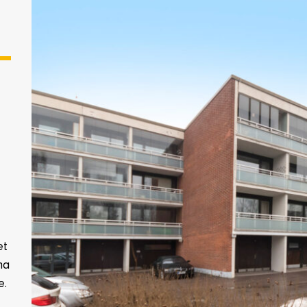
et
na
e.