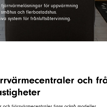
ch fjärrvärmelösningar för uppvärmning
m småhus och flerbostadshus.
iva system för frånluftsåtervinning.
rvärmecentraler och frå
astigheter
 och fjärrvärmecentraler finns också modeller