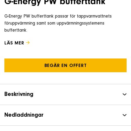
G-Energy PW bufferttank
Om företaget
G-Energy PW bufferttank passar för tappvarmvattnets
föruppvärmning samt som uppvärmningssystemens
Kontakt & Support
bufferttank.
LÄS MER
SÖK
e
BEGÄR EN OFFERT
Telefon
+46 8 515 109 70
Beskrivning
Nedladdningar