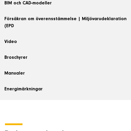
BIM och CAD-modeller
Om företaget
Försäkran om överensstämmelse | Miljövarudeklaration
Kontakt & Support
(EPD
Video
SÖK
e
Broschyrer
Telefon
Manualer
+46 8 515 109 70
Energimärkningar