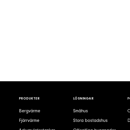
PRODUKTER
LÖSNINGAR
F
Bergvärme
Småhus
O
Fjärrvärme
Stora bostadshus
D