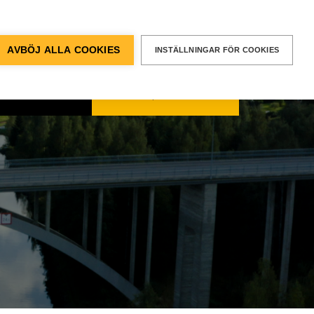
BEGÄR EN
OFFERT
entvägen 12, Älvsjö
AVBÖJ ALLA COOKIES
INSTÄLLNINGAR FÖR COOKIES
kt & Support
SÖK
Sök
efter: