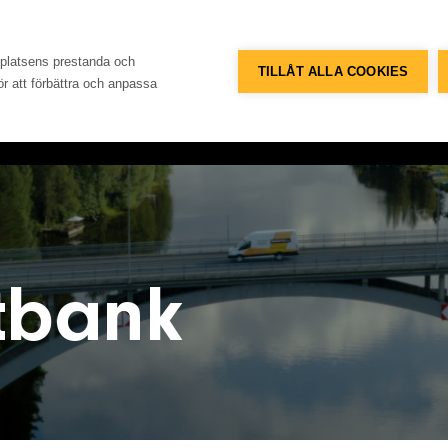
Telefon
Adress
+46 8 515 109 70
Konsum
bplatsens prestanda och
TILLÅT ALLA COOKIES
för att förbättra och anpassa
Referenser
Databank
Om företaget
Konta
tbank