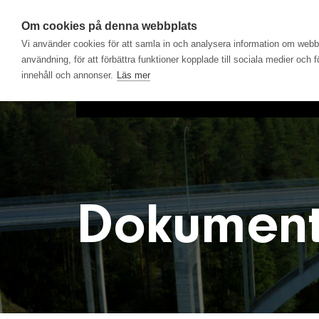
Om cookies på denna webbplats
Vi använder cookies för att samla in och analysera information om web
användning, för att förbättra funktioner kopplade till sociala medier och 
innehåll och annonser.
Läs mer
Hem
Produkter
Lösningar
Dokumen