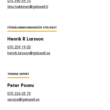
070 390 59 70
timo.hakkinen@gebwell.fi
FÖRSÄLJNINGSINGENJÖR SYD/VÄST
Henrik R Larsson
070 259 19 03
henrik.larsson@gebwell.se
TEKNISK EXPERT
Peter Pounu
070 226 03 70
service@gebwell.se