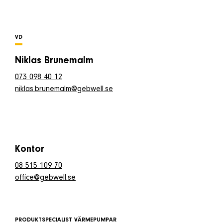
Om företaget
VD
Kontakt & Support
Niklas Brunemalm
073 098 40 12
SÖK
niklas.brunemalm@gebwell.se
e
Telefon
+46 8 515 109 70
Kontor
08 515 109 70
office@gebwell.se
PRODUKTSPECIALIST VÄRMEPUMPAR