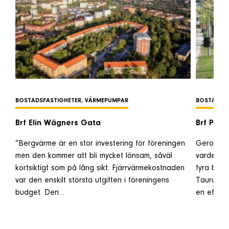
BOSTADSFASTIGHETER, VÄRMEPUMPAR
BOSTADSFA
Brf Elin Wägners Gata
Brf Pär
”Bergvärme är en stor investering för föreningen
Gerox har
men den kommer att bli mycket lönsam, såväl
vardera 4
kortsiktigt som på lång sikt. Fjärrvärmekostnaden
fyra berg
var den enskilt största utgiften i föreningens
Taurus 9
budget. Den…
en effekt