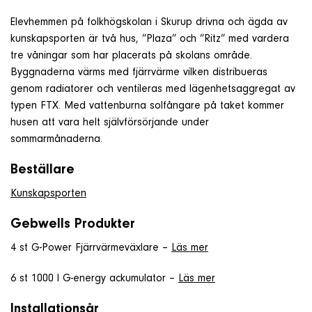
Om företaget
Elevhemmen på folkhögskolan i Skurup drivna och ägda av
kunskapsporten är två hus, ”Plaza” och ”Ritz” med vardera
tre våningar som har placerats på skolans område.
Kontakt & Support
Byggnaderna värms med fjärrvärme vilken distribueras
genom radiatorer och ventileras med lägenhetsaggregat av
typen FTX. Med vattenburna solfångare på taket kommer
SÖK
husen att vara helt självförsörjande under
e
sommarmånaderna.
Telefon
Beställare
+46 8 515 109 70
Kunskapsporten
Gebwells Produkter
4 st G-Power Fjärrvärmeväxlare –
Läs mer
6 st 1000 l G-energy ackumulator –
Läs mer
Installationsår