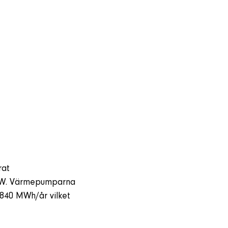
rat
0 kW. Värmepumparna
 840 MWh/år vilket