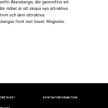
utanför Åkersberga, där genomförs ett
 där målet är att skapa nya attraktiva
entrum och dem attraktiva
sbergas front mot havet. Magnolia…
ÖRETAGET
KONTAKTINFORMATION