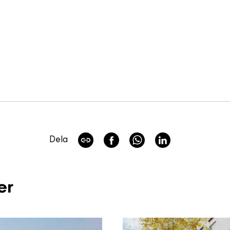
Dela
er