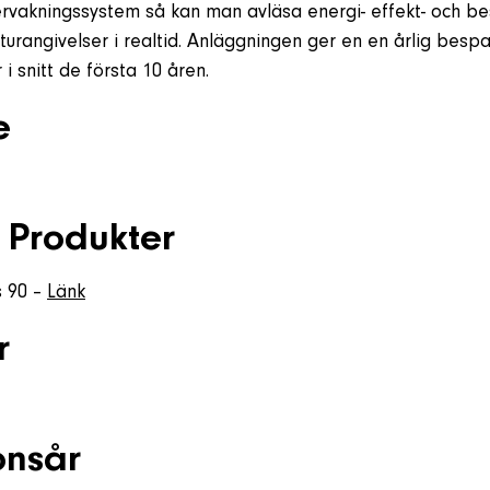
rvakningssystem så kan man avläsa energi- effekt- och bes
urangivelser i realtid. Anläggningen ger en en årlig bespa
 i snitt de första 10 åren.
e
 Produkter
s 90 –
Länk
r
onsår