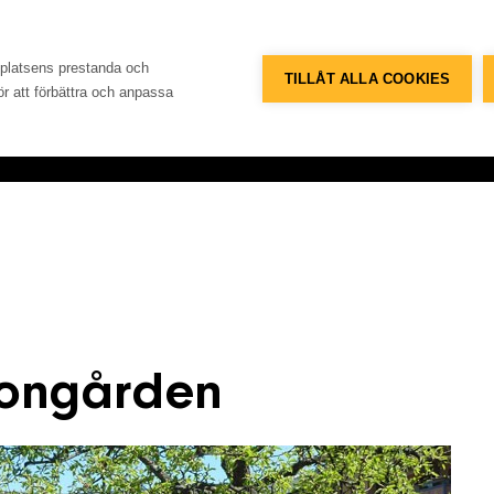
Telefon
Adress
+46 8 515 109 70
Konsum
bplatsens prestanda och
TILLÅT ALLA COOKIES
för att förbättra och anpassa
Referenser
Databank
Om företaget
Konta
rongården