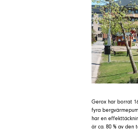
Gerox har borrat 16
fyra bergvärmepump
har en effekttäckn
är ca. 80 % av den 