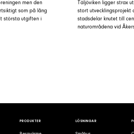
föreningen men den
Täljöviken ligger strax 
rtsiktigt som på lång
stort utvecklingsprojekt
 största utgiften i
stadsdelar knutet till c
naturområdena vid Åker
PRODUKTER
LÖSNINGAR
F