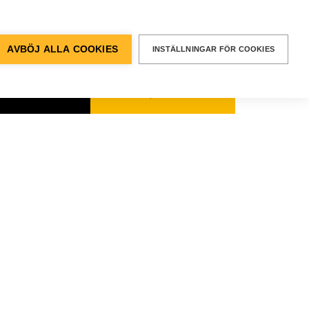
BEGÄR EN
OFFERT
entvägen 12, Älvsjö
AVBÖJ ALLA COOKIES
INSTÄLLNINGAR FÖR COOKIES
kt & Support
SÖK
Sök
efter: