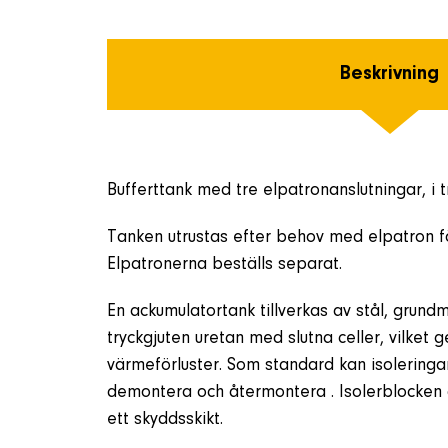
Beskrivning
Bufferttank med tre elpatronanslutningar, i t
Tanken utrustas efter behov med elpatron f
Elpatronerna beställs separat.
En ackumulatortank tillverkas av stål, grund
tryckgjuten uretan med slutna celler, vilke
värmeförluster. Som standard kan isoleringar
demontera och återmontera . Isolerblocken
ett skyddsskikt.