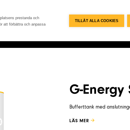
Telefon
Adress
+46 8 515 109 70
Konsum
bplatsens prestanda och
TILLÅT ALLA COOKIES
för att förbättra och anpassa
Referenser
Databank
Om företaget
Konta
G-Energy 
Bufferttank med anslutninga
LÄS MER