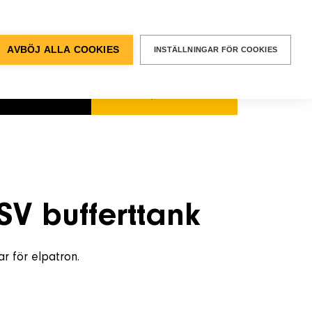
BEGÄR EN
OFFERT
entvägen 12, Älvsjö
AVBÖJ ALLA COOKIES
INSTÄLLNINGAR FÖR COOKIES
kt & Support
SÖK
Sök
efter:
SV bufferttank
r för elpatron.