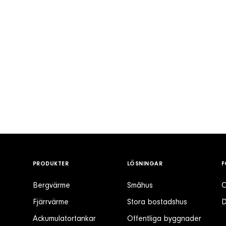
PRODUKTER
LÖSNINGAR
F
Bergvärme
Småhus
O
Fjärrvärme
Stora bostadshus
D
Ackumulatortankar
Offentliga byggnader