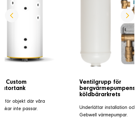
gy Custom
Ventilgrupp för
latortank
bergvärmepumpens
köldbärarkrets
nk för objekt där våra
Underlättar installation och 
ankar inte passar.
Gebwell värmepumpar.