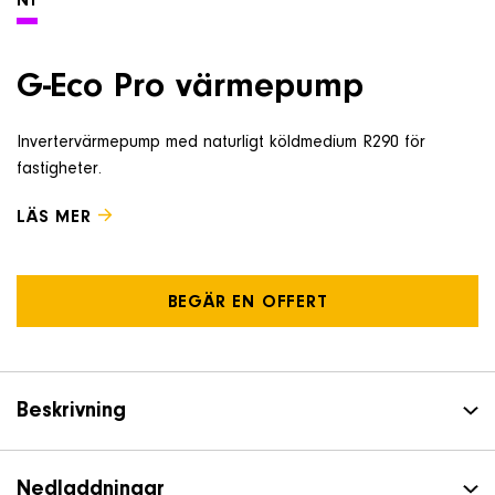
NY
Om företaget
G-Eco Pro värmepump
Kontakt & Support
Invertervärmepump med naturligt köldmedium R290 för
fastigheter.
SÖK
e
LÄS MER
Telefon
+46 8 515 109 70
BEGÄR EN OFFERT
Beskrivning
Nedladdningar