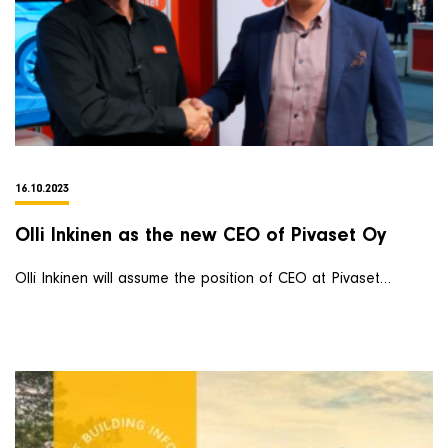
Om företaget
Kontakt & Support
SÖK
16.10.2023
e
Olli Inkinen as the new CEO of Pivaset Oy
Telefon
+46 8 515 109 70
Olli Inkinen will assume the position of CEO at Pivaset…