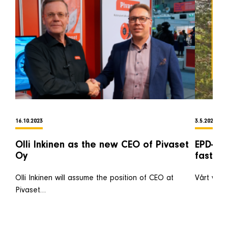
16.10.2023
3.5.2023
Olli Inkinen as the new CEO of Pivaset
EPD-mil
Oy
fastig
Olli Inkinen will assume the position of CEO at
Vårt vikt
Pivaset…