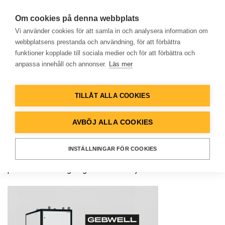
Om cookies på denna webbplats
Vi använder cookies för att samla in och analysera information om
webbplatsens prestanda och användning, för att förbättra
funktioner kopplade till sociala medier och för att förbättra och
OKATEGORISERAD
anpassa innehåll och annonser.
Läs mer
Hem
Kort leveranstid på våra fina
värmepumpar!
TILLÅT ALLA COOKIES
Produkter
AVBÖJ ALLA COOKIES
Nu kan du beställa våra fina värmepumpar med kort
Lösningar
leveranstid, vi ligger nu på c:a 2-4 veckor!!
INSTÄLLNINGAR FÖR COOKIES
Titta under produkter och värmepumpar för att hitta vad som
Referenser
passar Er eller ring någon av våra säljare!
Databank