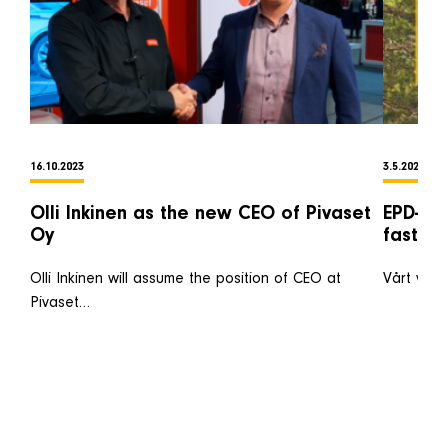
16.10.2023
3.5.2023
Olli Inkinen as the new CEO of Pivaset
EPD-mil
Oy
fastig
Olli Inkinen will assume the position of CEO at
Vårt vikt
Pivaset…