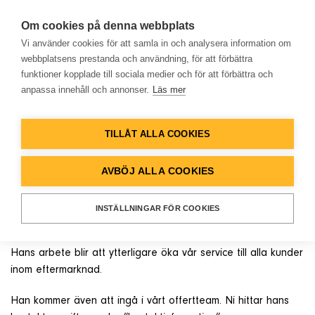
Om cookies på denna webbplats
Vi använder cookies för att samla in och analysera information om
webbplatsens prestanda och användning, för att förbättra
funktioner kopplade till sociala medier och för att förbättra och
OKATEGORISERAD
anpassa innehåll och annonser.
Läs mer
Hem
Alexander Törnvall är
anställd som ansvarig för
TILLÅT ALLA COOKIES
Produkter
eftermarknad och som
AVBÖJ ALLA COOKIES
offertingenjör
Lösningar
INSTÄLLNINGAR FÖR COOKIES
Vi hälsar Alexander välkommen till oss!
Referenser
Hans arbete blir att ytterligare öka vår service till alla kunder
inom eftermarknad.
Databank
Han kommer även att ingå i vårt offertteam. Ni hittar hans