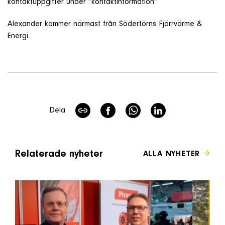
kontaktuppgifter under ”kontaktinformation”
Om företaget
Alexander kommer närmast från Södertörns Fjärrvärme &
Energi.
Kontakt & Support
SÖK
e
Dela
Telefon
+46 8 515 109 70
Relaterade nyheter
ALLA NYHETER