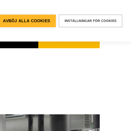
BEGÄR EN
OFFERT
entvägen 12, Älvsjö
AVBÖJ ALLA COOKIES
INSTÄLLNINGAR FÖR COOKIES
kt & Support
SÖK
Sök
efter: