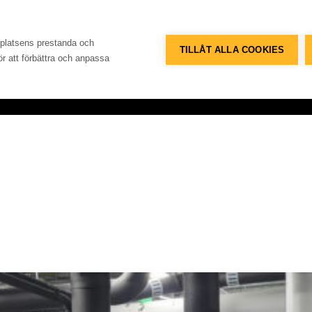
Telefon
Adress
+46 8 515 109 70
Konsum
bplatsens prestanda och
TILLÅT ALLA COOKIES
för att förbättra och anpassa
Referenser
Databank
Om företaget
Konta