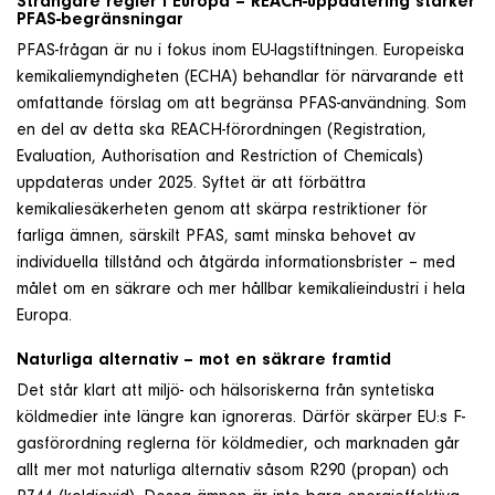
Strängare regler i Europa – REACH-uppdatering stärker
PFAS-begränsningar
PFAS-frågan är nu i fokus inom EU-lagstiftningen. Europeiska
kemikaliemyndigheten (ECHA) behandlar för närvarande ett
omfattande förslag om att begränsa PFAS-användning. Som
en del av detta ska REACH-förordningen (Registration,
Evaluation, Authorisation and Restriction of Chemicals)
uppdateras under 2025. Syftet är att förbättra
kemikaliesäkerheten genom att skärpa restriktioner för
farliga ämnen, särskilt PFAS, samt minska behovet av
individuella tillstånd och åtgärda informationsbrister – med
målet om en säkrare och mer hållbar kemikalieindustri i hela
Europa.
Naturliga alternativ – mot en säkrare framtid
Det står klart att miljö- och hälsoriskerna från syntetiska
köldmedier inte längre kan ignoreras. Därför skärper EU:s F-
gasförordning reglerna för köldmedier, och marknaden går
allt mer mot naturliga alternativ såsom R290 (propan) och