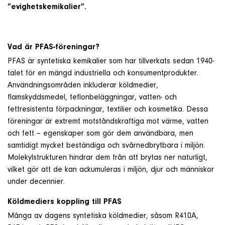
”evighetskemikalier”.
Om företaget
Kontakt & Support
Vad är PFAS-föreningar?
PFAS är syntetiska kemikalier som har tillverkats sedan 1940-
talet för en mängd industriella och konsumentprodukter.
SÖK
Användningsområden inkluderar köldmedier,
e
flamskyddsmedel, teflonbeläggningar, vatten- och
fettresistenta förpackningar, textilier och kosmetika. Dessa
Telefon
föreningar är extremt motståndskraftiga mot värme, vatten
+46 8 515 109 70
och fett – egenskaper som gör dem användbara, men
samtidigt mycket beständiga och svårnedbrytbara i miljön.
Molekylstrukturen hindrar dem från att brytas ner naturligt,
vilket gör att de kan ackumuleras i miljön, djur och människor
under decennier.
Köldmediers koppling till PFAS
Många av dagens syntetiska köldmedier, såsom R410A,