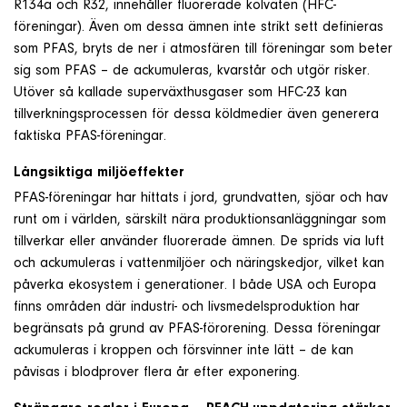
R134a och R32, innehåller fluorerade kolväten (HFC-
föreningar). Även om dessa ämnen inte strikt sett definieras
som PFAS, bryts de ner i atmosfären till föreningar som beter
sig som PFAS – de ackumuleras, kvarstår och utgör risker.
Utöver så kallade superväxthusgaser som HFC-23 kan
tillverkningsprocessen för dessa köldmedier även generera
faktiska PFAS-föreningar.
Långsiktiga miljöeffekter
PFAS-föreningar har hittats i jord, grundvatten, sjöar och hav
runt om i världen, särskilt nära produktionsanläggningar som
tillverkar eller använder fluorerade ämnen. De sprids via luft
och ackumuleras i vattenmiljöer och näringskedjor, vilket kan
påverka ekosystem i generationer. I både USA och Europa
finns områden där industri- och livsmedelsproduktion har
begränsats på grund av PFAS-förorening. Dessa föreningar
ackumuleras i kroppen och försvinner inte lätt – de kan
påvisas i blodprover flera år efter exponering.