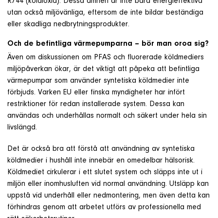
R744 (koldioxid). Dessa ämnen är inte bara energieffektiva
utan också miljövänliga, eftersom de inte bildar beständiga
eller skadliga nedbrytningsprodukter.
Och de befintliga värmepumparna – bör man oroa sig?
Även om diskussionen om PFAS och fluorerade köldmediers
miljöpåverkan ökar, är det viktigt att påpeka att befintliga
värmepumpar som använder syntetiska köldmedier inte
förbjuds. Varken EU eller finska myndigheter har infört
restriktioner för redan installerade system. Dessa kan
användas och underhållas normalt och säkert under hela sin
livslängd.
Det är också bra att förstå att användning av syntetiska
köldmedier i hushåll inte innebär en omedelbar hälsorisk.
Köldmediet cirkulerar i ett slutet system och släpps inte ut i
miljön eller inomhusluften vid normal användning. Utsläpp kan
uppstå vid underhåll eller nedmontering, men även detta kan
förhindras genom att arbetet utförs av professionella med