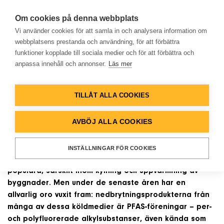
Om cookies på denna webbplats
Vi använder cookies för att samla in och analysera information om
webbplatsens prestanda och användning, för att förbättra
funktioner kopplade till sociala medier och för att förbättra och
NYHETER
anpassa innehåll och annonser.
Läs mer
Hem
Syntetiska köldmedier och
PFAS-föreningar
TILLÅT ALLA COOKIES
Produkter
AVBÖJ ALLA COOKIES
Syntetiska köldmedier, såsom det allmänt använda
Lösningar
R410A och R32, har länge haft en central roll i
värmepumpar och luftkonditioneringssystem. Deras
INSTÄLLNINGAR FÖR COOKIES
användarvänlighet och effektivitet har gjort dem
Referenser
populära, särskilt inom kylning och uppvärmning av
byggnader. Men under de senaste åren har en
allvarlig oro vuxit fram: nedbrytningsprodukterna från
Databank
många av dessa köldmedier är PFAS-föreningar – per-
och polyfluorerade alkylsubstanser, även kända som