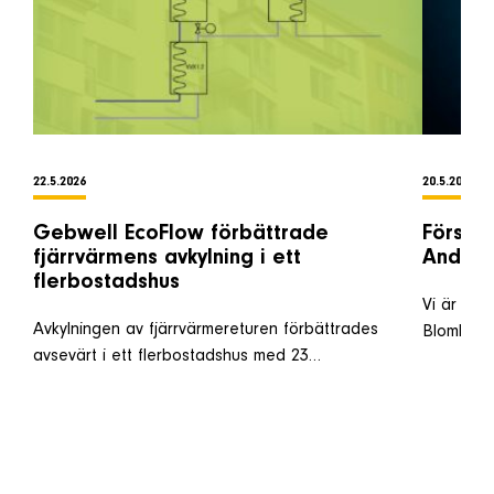
22.5.2026
20.5.2026
Gebwell EcoFlow förbättrade
Förstär
fjärrvärmens avkylning i ett
Anders
flerbostadshus
Vi är oer
Avkylningen av fjärrvärmereturen förbättrades
Blomkvis
avsevärt i ett flerbostadshus med 23…