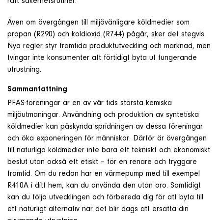
rätt säkerhetsrutiner.
Även om övergången till miljövänligare köldmedier som
propan (R290) och koldioxid (R744) pågår, sker det stegvis.
Nya regler styr framtida produktutveckling och marknad, men
tvingar inte konsumenter att förtidigt byta ut fungerande
utrustning.
Sammanfattning
PFAS-föreningar är en av vår tids största kemiska
miljöutmaningar. Användning och produktion av syntetiska
köldmedier kan påskynda spridningen av dessa föreningar
och öka exponeringen för människor. Därför är övergången
till naturliga köldmedier inte bara ett tekniskt och ekonomiskt
beslut utan också ett etiskt – för en renare och tryggare
framtid. Om du redan har en värmepump med till exempel
R410A i ditt hem, kan du använda den utan oro. Samtidigt
kan du följa utvecklingen och förbereda dig för att byta till
ett naturligt alternativ när det blir dags att ersätta din