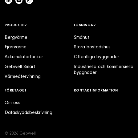
PRODUKTER
LÖSNINGAR
Bergvärme
Småhus
Fjärrvärme
Stora bostadshus
Ackumulatortankar
Offentliga byggnader
Gebwell Smart
Industriella och kommersiella
byggnader
Värmeåtervinning
FÖRETAGET
KONTAKTINFORMATION
Om oss
Dataskyddsbeskrivning
© 2026 Gebwell