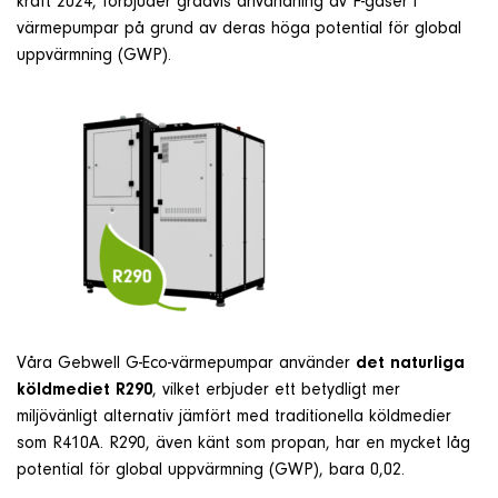
kraft 2024, förbjuder gradvis användning av F-gaser i
värmepumpar på grund av deras höga potential för global
uppvärmning (GWP).
Våra Gebwell G-Eco-värmepumpar använder
det naturliga
köldmediet R290
, vilket erbjuder ett betydligt mer
miljövänligt alternativ jämfört med traditionella köldmedier
som R410A. R290, även känt som propan, har en mycket låg
potential för global uppvärmning (GWP), bara 0,02.