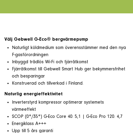
Välj Gebwell G-Eco® bergvärmepump
Naturligt köldmedium som överensstämmer med den nya
F-gasförordningen
Inbyggd trådlös Wi-Fi och fjärråtkomst
Fjärråtkomst till Gebwell Smart Hub ger bekymmersfrihet
och besparingar
Konstruerad och tillverkad i Finland.
Naturlig energieffektivitet
Inverterstyrd kompressor optimerar systemets
värmeeffekt
SCOP (0°/35°) G-Eco Core 40: 5,1 | G-Eco Pro 120: 4,7
Energiklass A+++
Upp till 5 års garanti