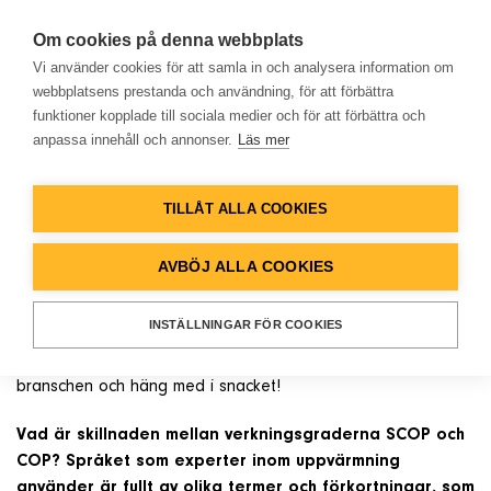
Om cookies på denna webbplats
Vi använder cookies för att samla in och analysera information om
webbplatsens prestanda och användning, för att förbättra
funktioner kopplade till sociala medier och för att förbättra och
NYHETER
anpassa innehåll och annonser.
Läs mer
Hem
SCOP eller COP? Få koll på
nyckeltermerna inom
TILLÅT ALLA COOKIES
Produkter
jämförelse av effekt!
AVBÖJ ALLA COOKIES
Lösningar
Vad är skillnaden mellan verkningsgraderna SCOP och COP?
INSTÄLLNINGAR FÖR COOKIES
Experter inom uppvärmning använder en uppsjö av termer
och förkortningar. Bekanta dig med nyckelbegreppen inom
Referenser
branschen och häng med i snacket!
Vad är skillnaden mellan verkningsgraderna SCOP och
Databank
COP? Språket som experter inom uppvärmning
använder är fullt av olika termer och förkortningar, som