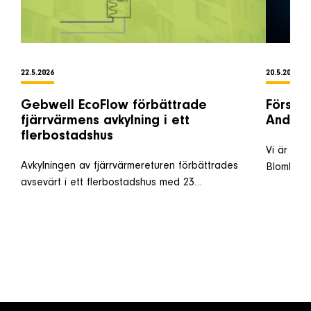
22.5.2026
20.5.2026
Gebwell EcoFlow förbättrade
Förstär
fjärrvärmens avkylning i ett
Anders
flerbostadshus
Vi är oer
Avkylningen av fjärrvärmereturen förbättrades
Blomkvis
avsevärt i ett flerbostadshus med 23…