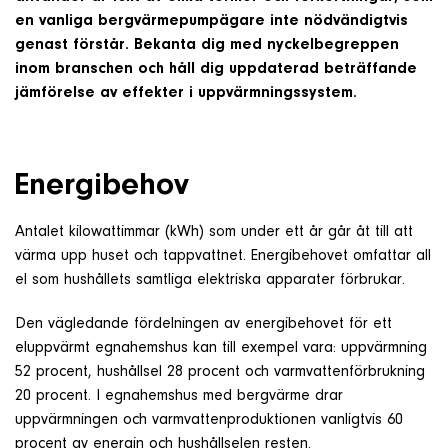
Om företaget
en vanliga bergvärmepumpägare inte nödvändigtvis
genast förstår. Bekanta dig med nyckelbegreppen
inom branschen och håll dig uppdaterad beträffande
Kontakt & Support
jämförelse av effekter i uppvärmningssystem.
SÖK
Energibehov
e
Antalet kilowattimmar (kWh) som under ett år går åt till att
Telefon
värma upp huset och tappvattnet. Energibehovet omfattar all
+46 8 515 109 70
el som hushållets samtliga elektriska apparater förbrukar.
Den vägledande fördelningen av energibehovet för ett
eluppvärmt egnahemshus kan till exempel vara: uppvärmning
52 procent, hushållsel 28 procent och varmvattenförbrukning
20 procent. I egnahemshus med bergvärme drar
uppvärmningen och varmvattenproduktionen vanligtvis 60
procent av energin och hushållselen resten.