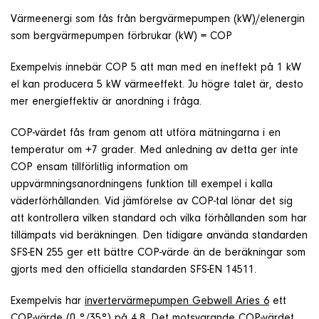
Värmeenergi som fås från bergvärmepumpen (kW)/elenergin
som bergvärmepumpen förbrukar (kW) = COP
Exempelvis innebär COP 5 att man med en ineffekt på 1 kW
el kan producera 5 kW värmeeffekt. Ju högre talet är, desto
mer energieffektiv är anordning i fråga.
COP-värdet fås fram genom att utföra mätningarna i en
temperatur om +7 grader. Med anledning av detta ger inte
COP ensam tillförlitlig information om
uppvärmningsanordningens funktion till exempel i kalla
väderförhållanden. Vid jämförelse av COP-tal lönar det sig
att kontrollera vilken standard och vilka förhållanden som har
tillämpats vid beräkningen. Den tidigare använda standarden
SFS-EN 255 ger ett bättre COP-värde än de beräkningar som
gjorts med den officiella standarden SFS-EN 14511.
Exempelvis har
invertervärmepumpen Gebwell Aries 6
ett
COP-värde (0 °/35°) på 4,8. Det motsvarande COP-värdet