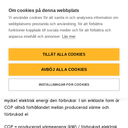
Om cookies på denna webbplats
Vi använder cookies för att samla in och analysera information om
webbplatsens prestanda och användning, för att förbättra
funktioner kopplade till sociala medier och för att förbättra och
NYHETER
anpassa innehåll och annonser.
Läs mer
Hem
Hur beräknas värmepumpens
COP och vilka faktorer
TILLÅT ALLA COOKIES
Produkter
påverkar den?
AVBÖJ ALLA COOKIES
Lösningar
För att mäta värmepumpens verkningsgrad används ofta
INSTÄLLNINGAR FÖR COOKIES
COP-värdet (Coefficient of Performance), som anger hur
mycket värmeenergi enheten producerar i förhållande till hur
Referenser
mycket elektrisk energi den förbrukar. I sin enklaste form är
COP alltså förhållandet mellan producerad värme och
Databank
förbrukad el:
COP = producerad värmeenergi (kW) / förbrukad elektrisk