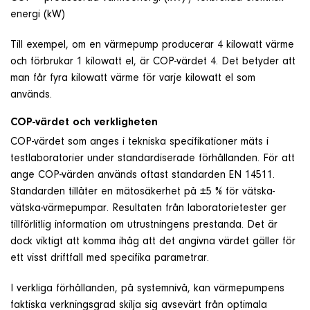
Om företaget
energi (kW)
Till exempel, om en värmepump producerar 4 kilowatt värme
Kontakt & Support
och förbrukar 1 kilowatt el, är COP-värdet 4. Det betyder att
man får fyra kilowatt värme för varje kilowatt el som
används.
SÖK
COP-värdet och verkligheten
e
COP-värdet som anges i tekniska specifikationer mäts i
testlaboratorier under standardiserade förhållanden. För att
Telefon
ange COP-värden används oftast standarden EN 14511.
+46 8 515 109 70
Standarden tillåter en mätosäkerhet på ±5 % för vätska-
vätska-värmepumpar. Resultaten från laboratorietester ger
tillförlitlig information om utrustningens prestanda. Det är
dock viktigt att komma ihåg att det angivna värdet gäller för
ett visst driftfall med specifika parametrar.
I verkliga förhållanden, på systemnivå, kan värmepumpens
faktiska verkningsgrad skilja sig avsevärt från optimala