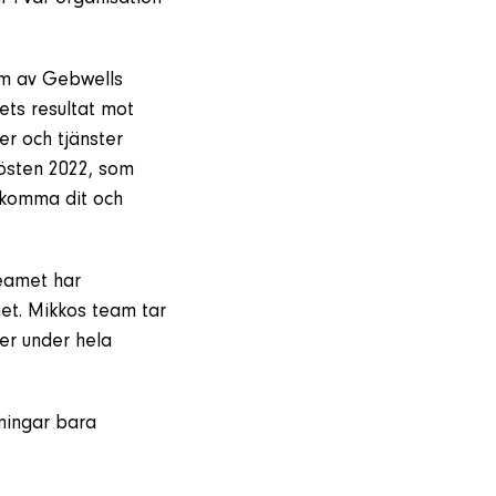
um av Gebwells
ets resultat mot
er och tjänster
hösten 2022, som
 komma dit och
eamet har
met. Mikkos team tar
er under hela
sningar bara