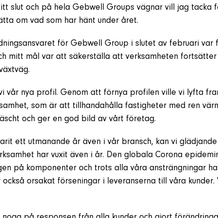
itt slut och på hela Gebwell Groups vägnar vill jag tacka
tta om vad som har hänt under året.
dningsansvaret för Gebwell Group i slutet av februari var f
ch mitt mål var att säkerställa att verksamheten fortsätt
lväxtväg.
i vår nya profil. Genom att förnya profilen ville vi lyfta fr
samhet, som är att tillhandahålla fastigheter med ren värme
äscht och ger en god bild av vårt företag.
rit ett utmanande år även i vår bransch, kan vi glädjande
ksamhet har vuxit även i år. Den globala Corona epidemin
gen på komponenter och trots alla våra ansträngningar ha
också orsakat förseningar i leveranserna till våra kunder. 
t noga på responsen från alla kunder och gjort förändringa