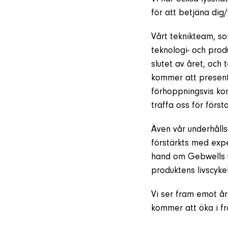
för att betjäna dig
Vårt teknikteam, s
teknologi- och prod
slutet av året, och
kommer att present
förhoppningsvis ko
träffa oss för förs
Även vår underhåll
förstärkts med expe
hand om Gebwells u
produktens livscykel
Vi ser fram emot år
kommer att öka i fr