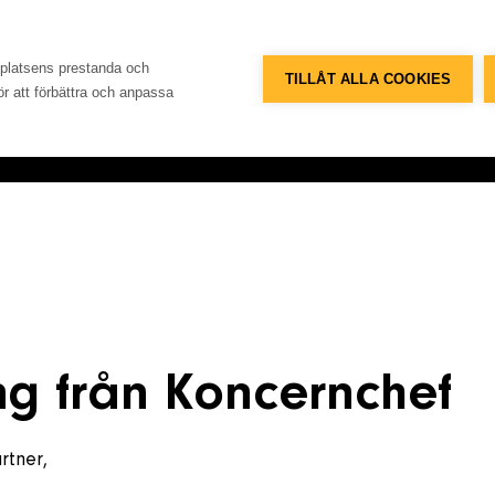
Telefon
Adress
+46 8 515 109 70
Konsum
bplatsens prestanda och
TILLÅT ALLA COOKIES
för att förbättra och anpassa
Referenser
Databank
Om företaget
Konta
ng från Koncernchef
rtner,