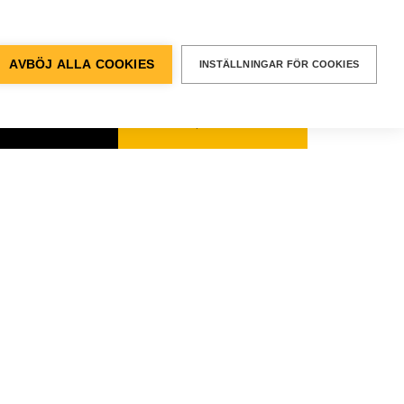
BEGÄR EN
OFFERT
entvägen 12, Älvsjö
AVBÖJ ALLA COOKIES
INSTÄLLNINGAR FÖR COOKIES
kt & Support
SÖK
Sök
efter: