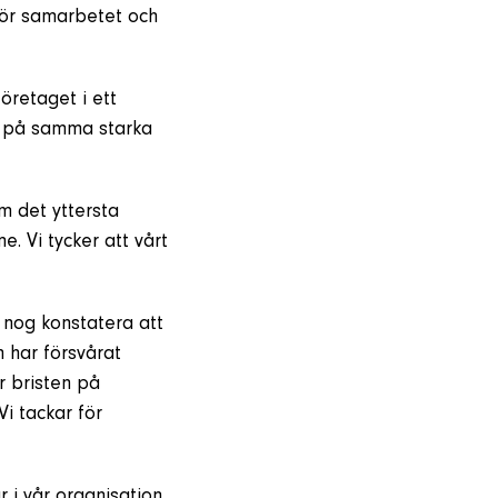
 för samarbetet och
öretaget i ett
er på samma starka
am det yttersta
. Vi tycker att vårt
 nog konstatera att
 har försvårat
r bristen på
Vi tackar för
r i vår organisation