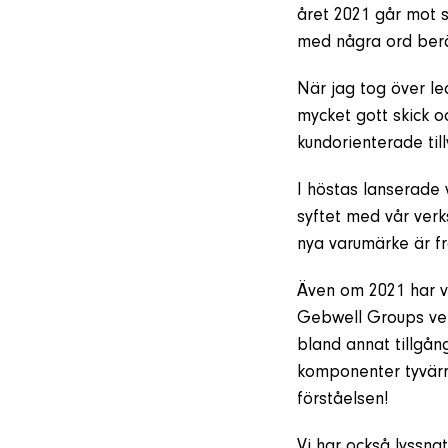
året 2021 går mot s
med några ord berä
När jag tog över le
mycket gott skick o
kundorienterade til
I höstas lanserade v
syftet med vår verk
nya varumärke är fr
Även om 2021 har va
Gebwell Groups ver
bland annat tillgån
komponenter tyvärr 
förståelsen!
Vi har också lyssna