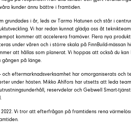
/våra kunder ännu bättre i framtiden.
om grundades i år, leds av Tarmo Hatunen och står i centr
uktutveckling. Vi har redan kunnat glädja oss åt teknikteam
 tempot kommer att accelerera framöver. Flera nya produkt
eras under våren och i större skala på FinnBuild-mässan 
mmer att hållas som planerat. Vi hoppas att också du kan
ta gången på länge.
s- och eftermarknadsverksamhet har omorganiserats och t
rter under hösten. Mikko Ahlfors har utsetts att leda tea
trustningsunderhåll, reservdelar och Gebwell Smart-tjänst
.
 2022. Vi tror att efterfrågan på framtidens rena värmelö
amtiden.