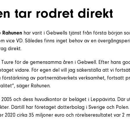
n tar rodret direkt
e Rahunen
har varit i Gebwells tjänst från första början s
m vice VD. Således finns inget behov av en övergångsperi
ag direkt.
ill Tuure för de gemensamma åren i Gebwell. Efter hans g
etaget vidare. För egen del vill jag säkerställa att vi fortsä
förstärkning av partnernätverkets verksamhet, fortsatt pr
litet”, säger Rahunen.
2005 och dess huvudkontor är beläget i Leppävirta. Där u
ukter. Därtill har företaget dotterbolag i Sverige och Polen
r 2020 cirka 35 miljoner euro och rörelseresultatet var 2 mi