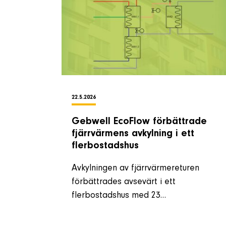
22.5.2026
Gebwell EcoFlow förbättrade
fjärrvärmens avkylning i ett
flerbostadshus
Avkylningen av fjärrvärmereturen
förbättrades avsevärt i ett
flerbostadshus med 23…