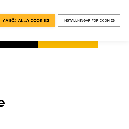
BEGÄR EN
OFFERT
entvägen 12, Älvsjö
AVBÖJ ALLA COOKIES
INSTÄLLNINGAR FÖR COOKIES
kt & Support
SÖK
Sök
efter:
e