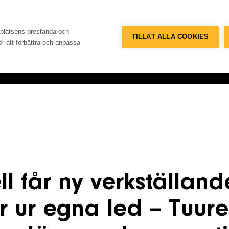
Telefon
Adress
+46 8 515 109 70
Konsum
bplatsens prestanda och
TILLÅT ALLA COOKIES
för att förbättra och anpassa
Referenser
Databank
Om företaget
Konta
l får ny verkställand
r ur egna led – Tuure