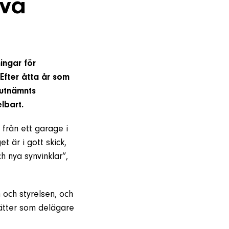
iva
ingar för
 Efter åtta år som
 utnämnts
lbart.
 från ett garage i
t är i gott skick,
h nya synvinklar”,
 och styrelsen, och
ätter som delägare