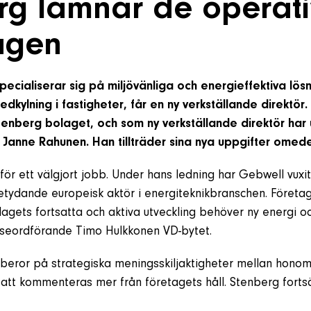
rg lämnar de operat
agen
ecialiserar sig på miljövänliga och energieffektiva lösn
kylning i fastigheter, får en ny verkställande direktör.
enberg bolaget, och som ny verkställande direktör har
 Janne Rahunen. Han tillträder sina nya uppgifter omede
för ett välgjort jobb. Under hans ledning har Gebwell vuxit
betydande europeisk aktör i energiteknikbranschen. Företage
lagets fortsatta och aktiva utveckling behöver ny energi oc
seordförande Timo Hulkkonen VD-bytet.
 beror på strategiska meningsskiljaktigheter mellan honom
att kommenteras mer från företagets håll. Stenberg forts