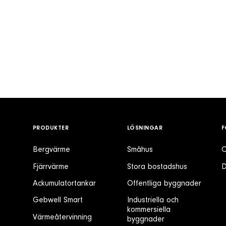
PRODUKTER
LÖSNINGAR
F
Bergvärme
Småhus
O
Fjärrvärme
Stora bostadshus
D
Ackumulatortankar
Offentliga byggnader
Gebwell Smart
Industriella och
kommersiella
Värmeåtervinning
byggnader