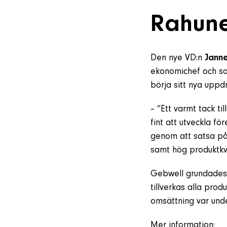
Rahune
Den nye VD:n
Jann
ekonomichef och so
börja sitt nya uppdr
– ”Ett varmt tack t
fint att utveckla för
genom att satsa på 
samt hög produktkva
Gebwell grundades 
tillverkas alla prod
omsättning var unde
Mer information: