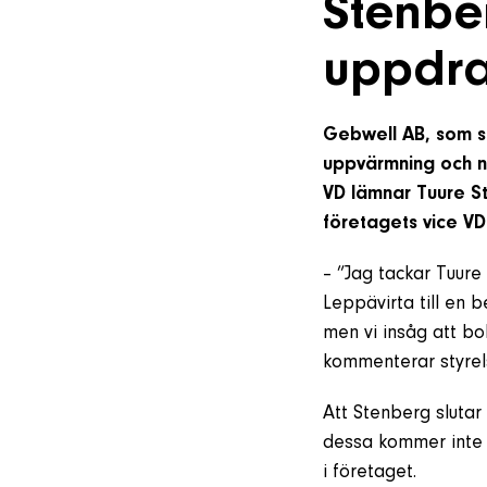
Stenbe
uppdr
Gebwell AB, som sp
uppvärmning och ned
VD lämnar Tuure St
företagets vice VD
– ”Jag tackar Tuure 
Leppävirta till en 
men vi insåg att bo
kommenterar styrel
Att Stenberg slutar
dessa kommer inte 
i företaget.