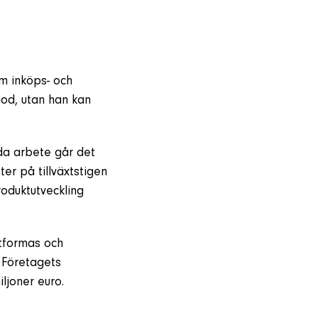
om inköps- och
od, utan han kan
oda arbete går det
tter på tillväxtstigen
oduktutveckling
tformas och
. Företagets
ljoner euro.