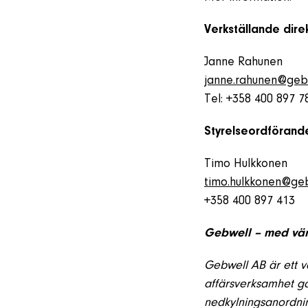
Verkställande dire
Janne Rahunen
janne.rahunen@gebw
Tel: +358 400 897 7
Styrelseordförand
Timo Hulkkonen
timo.hulkkonen@geb
+358 400 897 413
Gebwell – med vär
Gebwell AB är ett 
affärsverksamhet gå
nedkylningsanordn