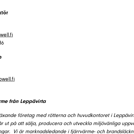
ktör
ell.fi
86
e
well.fi
me från Leppävirta
växande företag med rötterna och huvudkontoret i Leppävir
r ut på att sälja, producera och utveckla miljövänliga upp
ingar.
Vi är marknadsledande i fjärrvärme- och brandsläckn