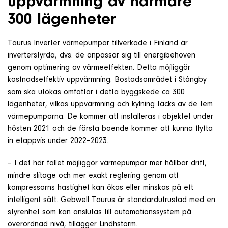
uppvärmning av närmare
300 lägenheter
Taurus Inverter värmepumpar tillverkade i Finland är
inverterstyrda, dvs. de anpassar sig till energibehoven
genom optimering av värmeeffekten. Detta möjliggör
kostnadseffektiv uppvärmning. Bostadsområdet i Stångby
som ska utökas omfattar i detta byggskede ca 300
lägenheter, vilkas uppvärmning och kylning täcks av de fem
värmepumparna. De kommer att installeras i objektet under
hösten 2021 och de första boende kommer att kunna flytta
in etappvis under 2022–2023.
– I det här fallet möjliggör värmepumpar mer hållbar drift,
mindre slitage och mer exakt reglering genom att
kompressorns hastighet kan ökas eller minskas på ett
intelligent sätt. Gebwell Taurus är standardutrustad med en
styrenhet som kan anslutas till automationssystem på
överordnad nivå, tillägger Lindhstorm.