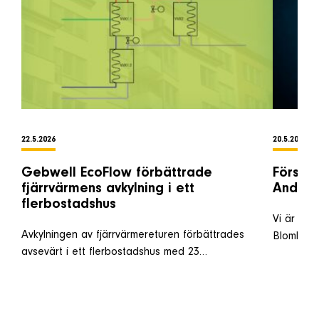
22.5.2026
20.5.2026
Gebwell EcoFlow förbättrade
Förstär
fjärrvärmens avkylning i ett
Anders
flerbostadshus
Vi är oer
Avkylningen av fjärrvärmereturen förbättrades
Blomkvis
avsevärt i ett flerbostadshus med 23…