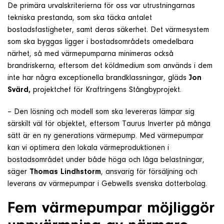
De primära urvalskriterierna för oss var utrustningarnas
tekniska prestanda, som ska täcka antalet
bostadsfastigheter, samt deras säkerhet. Det värmesystem
som ska byggas ligger i bostadsområdets omedelbara
närhet, så med värmepumparna minimeras också
brandriskerna, eftersom det köldmedium som används i dem
inte har några exceptionella brandklassningar, gläds
Jon
Svärd,
projektchef för Kraftringens Stångbyprojekt.
– Den lösning och modell som ska levereras lämpar sig
särskilt väl för objektet, eftersom Taurus Inverter på många
sätt är en ny generations värmepump. Med värmepumpar
kan vi optimera den lokala värmeproduktionen i
bostadsområdet under både höga och låga belastningar,
säger
Thomas Lindhstorm
, ansvarig för försäljning och
leverans av värmepumpar i Gebwells svenska dotterbolag.
Fem värmepumpar möjliggör