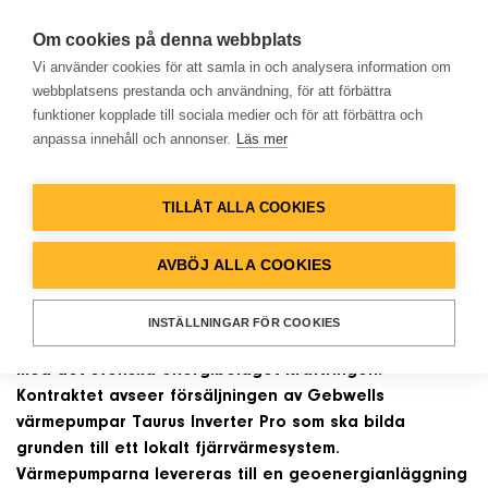
Om cookies på denna webbplats
Vi använder cookies för att samla in och analysera information om
webbplatsens prestanda och användning, för att förbättra
funktioner kopplade till sociala medier och för att förbättra och
NYHETER
anpassa innehåll och annonser.
Läs mer
Hem
Ett helt bostadsområde i
Sverige värms upp med
TILLÅT ALLA COOKIES
Produkter
finländska Gebwells
AVBÖJ ALLA COOKIES
bergvärmepumpar
Lösningar
INSTÄLLNINGAR FÖR COOKIES
Det finländska företaget Gebwell har skrivit kontrakt
Referenser
med det svenska energibolaget Kraftringen.
Kontraktet avseer försäljningen av Gebwells
värmepumpar Taurus Inverter Pro som ska bilda
Databank
grunden till ett lokalt fjärrvärmesystem.
Värmepumparna levereras till en geoenergianläggning