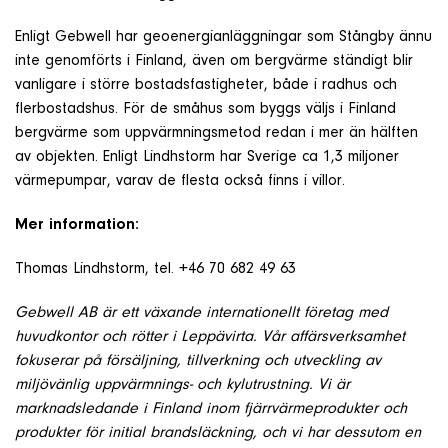
Enligt Gebwell har geoenergianläggningar som Stångby ännu
inte genomförts i Finland, även om bergvärme ständigt blir
vanligare i större bostadsfastigheter, både i radhus och
flerbostadshus. För de småhus som byggs väljs i Finland
bergvärme som uppvärmningsmetod redan i mer än hälften
av objekten. Enligt Lindhstorm har Sverige ca 1,3 miljoner
värmepumpar, varav de flesta också finns i villor.
Mer information:
Thomas Lindhstorm, tel. +46 70 682 49 63
Gebwell AB är ett växande internationellt företag med
huvudkontor och rötter i Leppävirta. Vår affärsverksamhet
fokuserar på försäljning, tillverkning och utveckling av
miljövänlig uppvärmnings- och kylutrustning. Vi är
marknadsledande i Finland inom fjärrvärmeprodukter och
produkter för initial brandsläckning, och vi har dessutom en