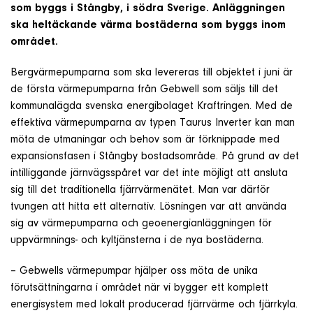
som byggs i Stångby, i södra Sverige. Anläggningen
Om företaget
ska heltäckande värma bostäderna som byggs inom
området.
Kontakt & Support
Bergvärmepumparna som ska levereras till objektet i juni är
de första värmepumparna från Gebwell som säljs till det
kommunalägda svenska energibolaget Kraftringen. Med de
SÖK
effektiva värmepumparna av typen Taurus Inverter kan man
e
möta de utmaningar och behov som är förknippade med
expansionsfasen i Stångby bostadsområde. På grund av det
Telefon
intilliggande järnvägsspåret var det inte möjligt att ansluta
+46 8 515 109 70
sig till det traditionella fjärrvärmenätet. Man var därför
tvungen att hitta ett alternativ. Lösningen var att använda
sig av värmepumparna och geoenergianläggningen för
uppvärmnings- och kyltjänsterna i de nya bostäderna.
– Gebwells värmepumpar hjälper oss möta de unika
förutsättningarna i området när vi bygger ett komplett
energisystem med lokalt producerad fjärrvärme och fjärrkyla.