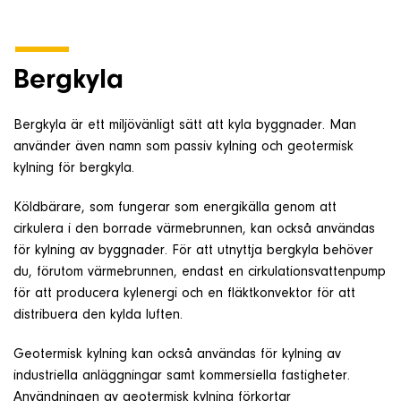
Om företaget
Bergkyla
Kontakt & Support
Bergkyla är ett miljövänligt sätt att kyla byggnader. Man
SÖK
använder även namn som passiv kylning och geotermisk
kylning för bergkyla.
e
Köldbärare, som fungerar som energikälla genom att
Telefon
cirkulera i den borrade värmebrunnen, kan också användas
+46 8 515 109 70
för kylning av byggnader. För att utnyttja bergkyla behöver
du, förutom värmebrunnen, endast en cirkulationsvattenpump
för att producera kylenergi och en fläktkonvektor för att
distribuera den kylda luften.
Geotermisk kylning kan också användas för kylning av
industriella anläggningar samt kommersiella fastigheter.
Användningen av geotermisk kylning förkortar