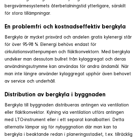
bergsvärmesystemets återbetalningstid ytterligare, särskilt
för stora tillämpningar.
En problemfri och kostnadseffektiv bergkyla
Bergkyla är mycket prisvärd och andelen gratis kylenergi står
för över 95-98 %. Elenergi behövs endast för
cirkulationsvattenpumpen och fläktkonvektorn. Med bergkyla
undviker man dessutom bullret från kylaggregat och deras
användningsutrymme kan användas för andra ändamål. När
man inte längre använder kylaggregat upphör även behovet
av service och underhåll.
Distribution av bergkyla i byggnaden
Bergkyla till byggnaden distribueras antingen via ventilation
eller fläktkonvektor. Kylning via ventilation utförs antingen
med LTO-instrument eller i ett separat kanalbatteri. Detta
alternativ lämpar sig för nybyggnation där man kan ta
bergkyla i beaktande redan i planeringsstadiet, t.ex. tillräcklig