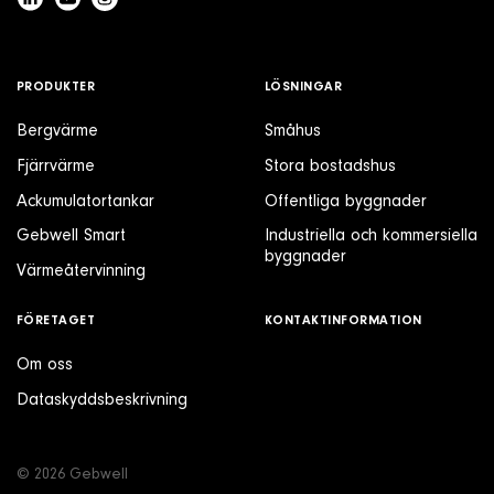
PRODUKTER
LÖSNINGAR
Bergvärme
Småhus
Fjärrvärme
Stora bostadshus
Ackumulatortankar
Offentliga byggnader
Gebwell Smart
Industriella och kommersiella
byggnader
Värmeåtervinning
FÖRETAGET
KONTAKTINFORMATION
Om oss
Dataskyddsbeskrivning
© 2026 Gebwell