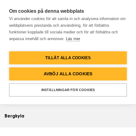
Om cookies på denna webbplats
Vi använder cookies för att samla in och analysera information om
webbplatsens prestanda och användning, för att förbättra
funktioner kopplade till sociala medier och för att förbättra och
Bergvärme
anpassa innehåll och annonser.
Läs mer
Hem
TILLÅT ALLA COOKIES
Produkter
Bergvärme
AVBÖJ ALLA COOKIES
Lösningar
Vad är inverterstyrning?
INSTÄLLNINGAR FÖR COOKIES
Vad kostar bergvärme?
Referenser
Bergkyla
Databank