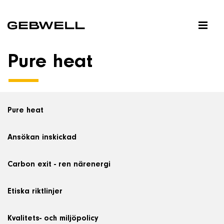
Pure heat
Hem
Produkter
Pure heat
Lösningar
Ansökan inskickad
Carbon exit - ren närenergi
Referenser
Etiska riktlinjer
Databank
Kvalitets- och miljöpolicy