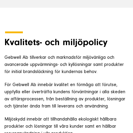
Om företaget
Kontakt & Support
Kvalitets- och miljöpolicy
SÖK
e
Gebwell Ab tillverkar och marknadsför miljövänliga och
avancerade uppvärmnings- och kyllösningar samt produkter
Telefon
för initial brandsläckning för kundernas behov.
+46 8 515 109 70
För Gebwell Ab innebär kvalitet en förmåga att förutse,
uppfylla eller överträffa kundens förväntningar i alla skeden
av affärsprocessen, från beställning av produkter, lösningar
och tjänster ända fram till leverans och användning.
Miljöskydd innebär att tillhandahålla ekologiskt hållbara
produkter och lösningar till våra kunder samt en hållbar