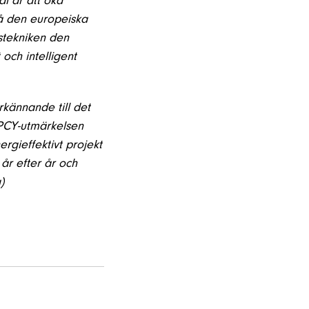
ål är att öka
å den europeiska
pstekniken den
 och intelligent
kännande till det
HPCY-utmärkelsen
ergieffektivt projekt
år efter år och
)