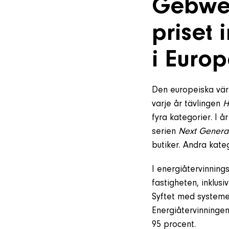
Gebwel
priset
i Euro
Den europeiska vä
varje år tävlingen
He
fyra kategorier. I 
serien
Next Genera
butiker. Andra kate
I energiåtervinning
fastigheten, inklusi
Syftet med systemet
Energiåtervinninge
95 procent.