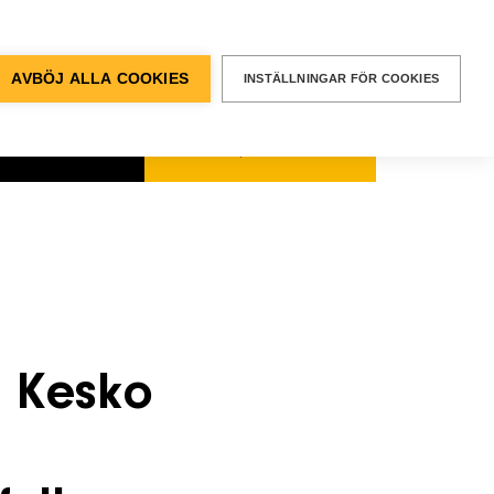
BEGÄR EN
OFFERT
entvägen 12, Älvsjö
AVBÖJ ALLA COOKIES
INSTÄLLNINGAR FÖR COOKIES
kt & Support
SÖK
Sök
efter:
 Kesko