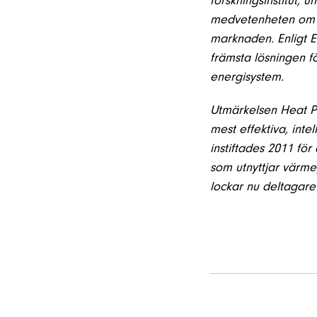
forskningsinstitut, 
medvetenheten om 
marknaden. Enligt E
främsta lösningen fö
energisystem.
Utmärkelsen Heat Pu
mest effektiva, int
instiftades 2011 för
som utnyttjar värmep
lockar nu deltagare