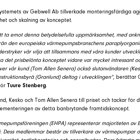
systemets av Gebwell Ab tillverkade monteringsfärdiga ag
het och skalning av konceptet.
 att ta emot denna betydelsefulla uppmärksamhet, med anknyt
 från den europeiska värmepumpsbranschens paraplyorgani
stryker vår vilja att tillsammans med våra kunder utveck
öra det prisbelönta konceptet vidare var mycket intressant och
ver vår kund (Tom Allen Senera) också slutanvändaren (Kes
struktionsbyrå (Granlund) deltog i utvecklingen”,
berättar 
tör
Tuure Stenberg
.
und, Kesko och Tom Allen Senera till priset och tackar för
ementeringen av detta banbrytande framtidskoncept.
mepumpsföreningen (EHPA) representerar majoriteten av 
. Dess medlemmar består av tillverkare av värmepumpar 