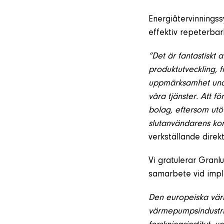
Energiåtervinnings
effektiv repeterbar
”Det är fantastiskt
produktutveckling,
uppmärksamhet under
våra tjänster. Att f
bolag, eftersom utö
slutanvändarens kon
verkställande direk
Vi gratulerar Granl
samarbete vid impl
Den europeiska vär
värmepumpsindustri