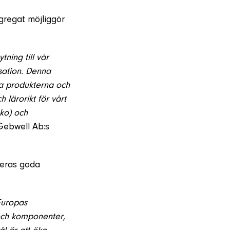
gregat möjliggör
ning till vår
sation. Denna
la produkterna och
 lärorikt för vårt
ko) och
Gebwell Ab:s
 deras goda
Europas
och komponenter,