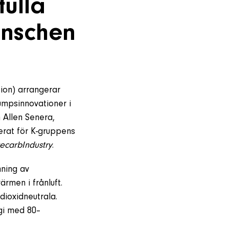
fulla
anschen
on) arrangerar
umpsinnovationer i
 Allen Senera,
erat för K-gruppens
ecarbIndustry
.
mning av
ärmen i frånluft.
dioxidneutrala.
gi med 80–