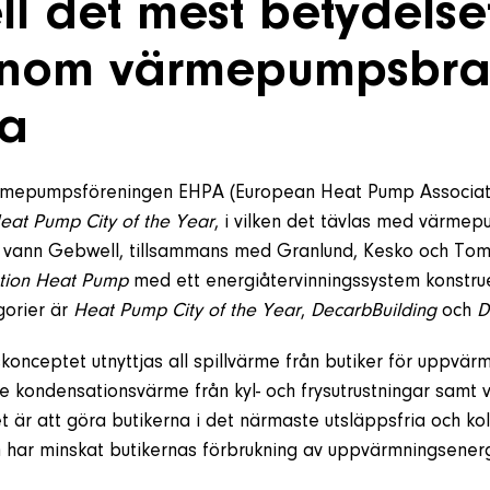
l det mest betydelse
 inom värmepumpsbr
pa
rmepumpsföreningen EHPA (European Heat Pump Associati
at Pump City of the Year
, i vilken det tävlas med värmep
år vann Gebwell, tillsammans med Granlund, Kesko och Tom
tion Heat Pump
med ett energiåtervinningssystem konstru
gorier är
Heat Pump City of the Year
,
DecarbBuilding
och
D
skonceptet utnyttjas all spillvärme från butiker för uppvär
ve kondensationsvärme från kyl- och frysutrustningar samt v
 är att göra butikerna i det närmaste utsläppsfria och kol
n har minskat butikernas förbrukning av uppvärmningsener