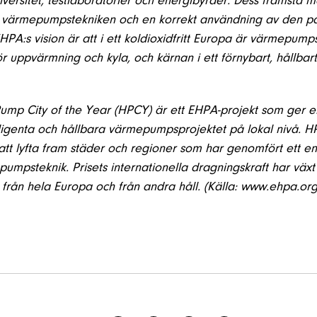
universitet, testlaboratorier och energibyråer. Dess främsta m
värmepumpstekniken och en korrekt användning av den p
HPA:s vision är att i ett koldioxidfritt Europa är värmepum
r uppvärmning och kyla, och kärnan i ett förnybart, hållbart
mp City of the Year (HPCY) är ett EHPA-projekt som ger er
elligenta och hållbara värmepumpsprojektet på lokal nivå. 
 att lyfta fram städer och regioner som har genomfört ett en
umpsteknik. Prisets internationella dragningskraft har växt 
 från hela Europa och från andra håll. (Källa: www.ehpa.org