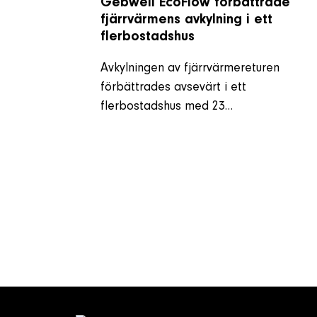
Gebwell EcoFlow förbättrade
fjärrvärmens avkylning i ett
flerbostadshus
Avkylningen av fjärrvärmereturen
förbättrades avsevärt i ett
flerbostadshus med 23…