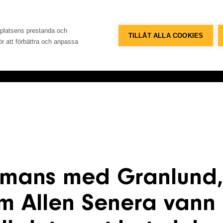
Telefon
Adress
+46 8 515 109 70
Konsum
bplatsens prestanda och
TILLÅT ALLA COOKIES
för att förbättra och anpassa
Referenser
Databank
Om företaget
Konta
mmans med Granlund,
m Allen Senera vann