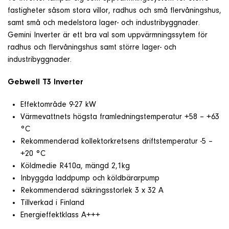
Om företaget
fastigheter såsom stora villor, radhus och små flervåningshus,
samt små och medelstora lager- och industribyggnader.
Gemini Inverter
är ett bra val
som uppvärmningssytem för
Kontakt & Support
radhus och flervåningshus samt större lager- och
industribyggnader.
SÖK
Gebwell T3 Inverter
e
Effektområde 9-27 kW
Värmevattnets högsta framledningstemperatur +58 – +63
Telefon
°C
+46 8 515 109 70
Rekommenderad kollektorkretsens driftstemperatur -5 –
+20 °C
Köldmedie R410a, mängd 2,1kg
Inbyggda laddpump och köldbärarpump
Rekommenderad säkringsstorlek 3 x 32 A
Tillverkad i Finland
Energieffektklass A+++