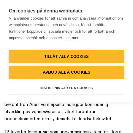
Om cookies på denna webbplats
Vi använder cookies för att samla in och analysera information om
webbplatsens prestanda och användning, för att förbättra
funktioner kopplade till sociala medier och för att förbättra och
NYHETER
anpassa innehåll och annonser.
Läs mer
Hem
Nytt! Gebwell T3 Inverter och
Gebwell Gemini Inverter IoT
TILLÅT ALLA COOKIES
Produkter
värmepumpar
AVBÖJ ALLA COOKIES
Lösningar
Det senaste inom Gebwell värmepumpsortiment är
T3
INSTÄLLNINGAR FÖR COOKIES
Inverter
och
Gemini Inverter
värmepumpar
.
Värmepumpens IoT-reglerenhet som är
Referenser
bekant från Aries värmepump möjliggör kontinuerlig
utveckling av värmesystemet, vilket förbättrar
Databank
boendekomforten och systemets kostnadseffektivitet.
T3 Inverter lämpar sig som uppvärmningssystem för större