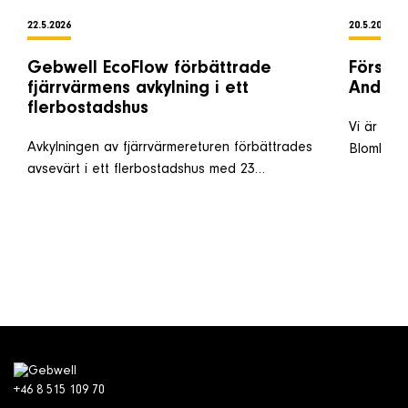
22.5.2026
20.5.2026
Gebwell EcoFlow förbättrade
Förstär
fjärrvärmens avkylning i ett
Anders
flerbostadshus
Vi är oer
Avkylningen av fjärrvärmereturen förbättrades
Blomkvis
avsevärt i ett flerbostadshus med 23…
+46 8 515 109 70