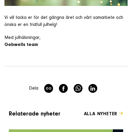
Om företaget
Vi vill tacka er för det gångna året och vårt samarbete och
önska er en fridfull julhelg!
Kontakt & Support
Med julhälsningar,
Gebwells team
SÖK
e
Telefon
+46 8 515 109 70
Dela
Relaterade nyheter
ALLA NYHETER