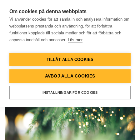
Om cookies på denna webbplats
Vi använder cookies för att samla in och analysera information om
webbplatsens prestanda och användning, för att förbättra
funktioner kopplade till sociala medier och för att förbättra och
NYHETER
anpassa innehåll och annonser.
Läs mer
Hem
God jul och ett
framgångsrikt nytt år!
TILLÅT ALLA COOKIES
Produkter
AVBÖJ ALLA COOKIES
Lösningar
INSTÄLLNINGAR FÖR COOKIES
Referenser
Databank