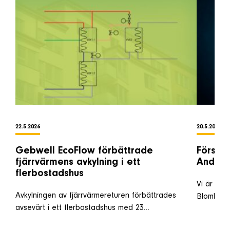
22.5.2026
20.5.2026
Gebwell EcoFlow förbättrade
Förstär
fjärrvärmens avkylning i ett
Anders
flerbostadshus
Vi är oer
Avkylningen av fjärrvärmereturen förbättrades
Blomkvis
avsevärt i ett flerbostadshus med 23…