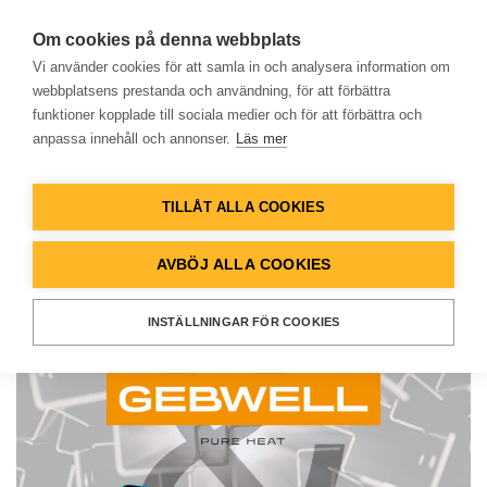
Om cookies på denna webbplats
Vi använder cookies för att samla in och analysera information om
webbplatsens prestanda och användning, för att förbättra
funktioner kopplade till sociala medier och för att förbättra och
NYHETER
anpassa innehåll och annonser.
Läs mer
Hem
Gebwell Oy har gjort en
minoritetsinvestering i
TILLÅT ALLA COOKIES
Produkter
kontraktstillverkaren
AVBÖJ ALLA COOKIES
Pertemet Oy
Lösningar
INSTÄLLNINGAR FÖR COOKIES
Referenser
Databank