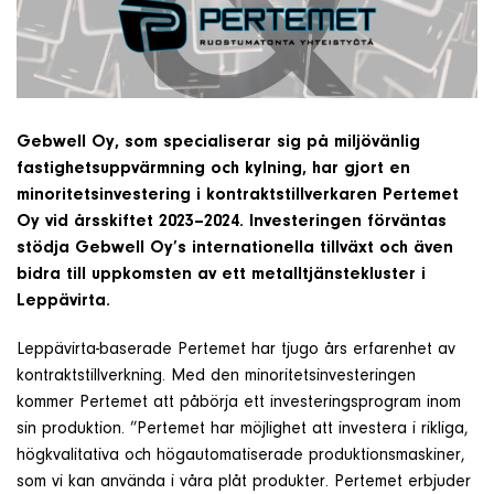
Om företaget
Kontakt & Support
Gebwell Oy, som specialiserar sig på miljövänlig
fastighetsuppvärmning och kylning, har gjort en
SÖK
minoritetsinvestering i kontraktstillverkaren Pertemet
e
Oy vid årsskiftet 2023–2024. Investeringen förväntas
stödja Gebwell Oy’s internationella tillväxt och även
Telefon
bidra till uppkomsten av ett metalltjänstekluster i
+46 8 515 109 70
Leppävirta.
Leppävirta-baserade Pertemet har tjugo års erfarenhet av
kontraktstillverkning. Med den minoritetsinvesteringen
kommer Pertemet att påbörja ett investeringsprogram inom
sin produktion. ”Pertemet har möjlighet att investera i rikliga,
högkvalitativa och högautomatiserade produktionsmaskiner,
som vi kan använda i våra plåt produkter. Pertemet erbjuder