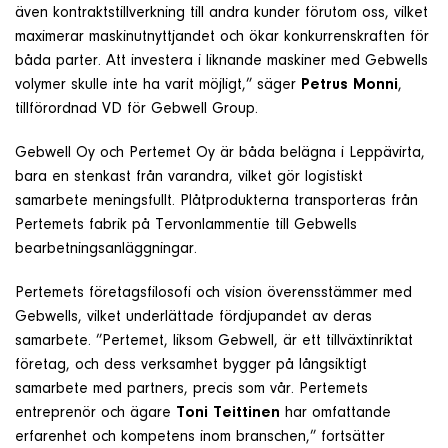
även kontraktstillverkning till andra kunder förutom oss, vilket
maximerar maskinutnyttjandet och ökar konkurrenskraften för
båda parter. Att investera i liknande maskiner med Gebwells
volymer skulle inte ha varit möjligt,” säger
Petrus Monni
,
tillförordnad VD för Gebwell Group.
Gebwell Oy och Pertemet Oy är båda belägna i Leppävirta,
bara en stenkast från varandra, vilket gör logistiskt
samarbete meningsfullt. Plåtprodukterna transporteras från
Pertemets fabrik på Tervonlammentie till Gebwells
bearbetningsanläggningar.
Pertemets företagsfilosofi och vision överensstämmer med
Gebwells, vilket underlättade fördjupandet av deras
samarbete. ”Pertemet, liksom Gebwell, är ett tillväxtinriktat
företag, och dess verksamhet bygger på långsiktigt
samarbete med partners, precis som vår. Pertemets
entreprenör och ägare
Toni Teittinen
har omfattande
erfarenhet och kompetens inom branschen,” fortsätter