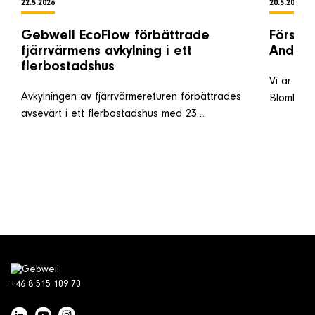
22.5.2026
20.5.2026
Gebwell EcoFlow förbättrade
Förstär
fjärrvärmens avkylning i ett
Anders
flerbostadshus
Vi är oer
Avkylningen av fjärrvärmereturen förbättrades
Blomkvis
avsevärt i ett flerbostadshus med 23…
+46 8 515 109 70