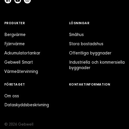
PRODUKTER
LÖSNINGAR
Bergvärme
Småhus
Fjärrvärme
Stora bostadshus
Ackumulatortankar
Offentliga byggnader
Gebwell Smart
Industriella och kommersiella
byggnader
Värmeåtervinning
FÖRETAGET
KONTAKTINFORMATION
Om oss
Dataskyddsbeskrivning
© 2026 Gebwell