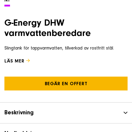
NY
Om företaget
G-Energy DHW
Kontakt & Support
varmvattenberedare
SÖK
Slingtank för tappvarmvatten, tillverkad av rostfritt stål.
e
LÄS MER
Telefon
+46 8 515 109 70
BEGÄR EN OFFERT
Beskrivning