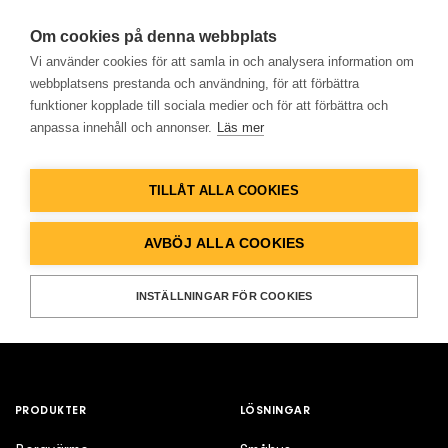
Om cookies på denna webbplats
Vi använder cookies för att samla in och analysera information om
webbplatsens prestanda och användning, för att förbättra
funktioner kopplade till sociala medier och för att förbättra och
Gebwell shuntgrupp
anpassa innehåll och annonser.
Läs mer
Hem
broschyr
TILLÅT ALLA COOKIES
Produkter
AVBÖJ ALLA COOKIES
Lösningar
+46 8 515 109 70
INSTÄLLNINGAR FÖR COOKIES
Referenser
Databank
PRODUKTER
LÖSNINGAR