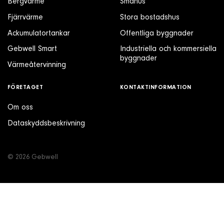
Bergvärme
Småhus
Om företaget
Fjärrvärme
Stora bostadshus
Ackumulatortankar
Offentliga byggnader
Kontakt & Support
Gebwell Smart
Industriella och kommersiella
byggnader
Värmeåtervinning
SÖK
FÖRETAGET
KONTAKTINFORMATION
e
Om oss
Telefon
Dataskyddsbeskrivning
+46 8 515 109 70
© 2026 Gebwell