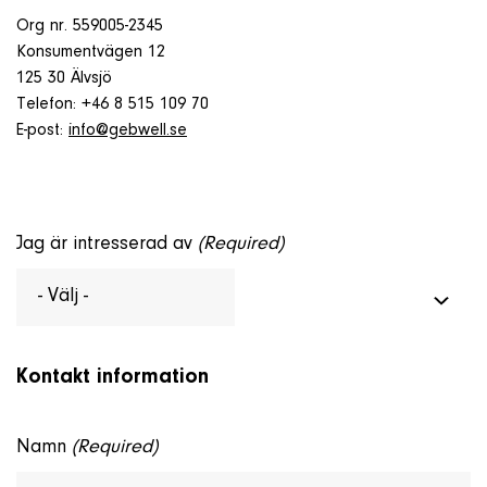
Om företaget
Org nr. 559005-2345
Konsumentvägen 12
125 30 Älvsjö
Kontakt & Support
Telefon: +46 8 515 109 70
E-post:
info@gebwell.se
SÖK
e
Jag är intresserad av
(Required)
Telefon
+46 8 515 109 70
Kontakt information
Namn
(Required)