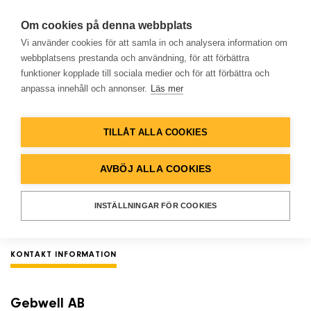
Om cookies på denna webbplats
Vi använder cookies för att samla in och analysera information om
webbplatsens prestanda och användning, för att förbättra
funktioner kopplade till sociala medier och för att förbättra och
Begär en offert
anpassa innehåll och annonser.
Läs mer
Hem
TILLÅT ALLA COOKIES
Begär en offert. Vi skickar din förfrågan till
Produkter
ansvarig säljare för ditt distrikt. Denne
AVBÖJ ALLA COOKIES
kontaktar dig så snart som möjligt.
Lösningar
INSTÄLLNINGAR FÖR COOKIES
Referenser
KONTAKT INFORMATION
Databank
Gebwell AB