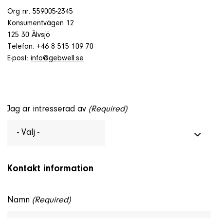
Om företaget
Org nr. 559005-2345
Konsumentvägen 12
125 30 Älvsjö
Kontakt & Support
Telefon: +46 8 515 109 70
E-post:
info@gebwell.se
SÖK
e
Jag är intresserad av
(Required)
Telefon
+46 8 515 109 70
Kontakt information
Namn
(Required)