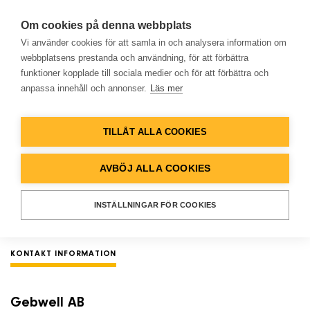
Om cookies på denna webbplats
Vi använder cookies för att samla in och analysera information om
webbplatsens prestanda och användning, för att förbättra
funktioner kopplade till sociala medier och för att förbättra och
Begär en offert
anpassa innehåll och annonser.
Läs mer
Hem
TILLÅT ALLA COOKIES
Begär en offert. Vi skickar din förfrågan till
Produkter
ansvarig säljare för ditt distrikt. Denne
AVBÖJ ALLA COOKIES
kontaktar dig så snart som möjligt.
Lösningar
INSTÄLLNINGAR FÖR COOKIES
Referenser
KONTAKT INFORMATION
Databank
Gebwell AB